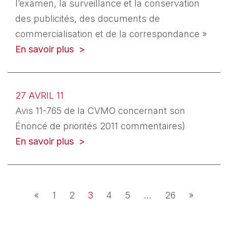
l’examen, la surveillance et la conservation
des publicités, des documents de
commercialisation et de la correspondance »
En savoir plus
27 AVRIL 11
Avis 11-765 de la CVMO concernant son
Énoncé de priorités 2011 commentaires)
En savoir plus
Navigation dans les articles
«
1
2
3
4
5
…
26
»