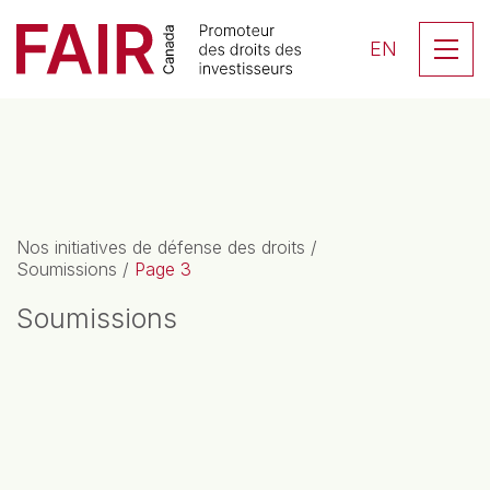
Search CloseSearch for...
Skip to content
Se
EN
Navigation principale
Nos initiatives de défense des droits
/
Soumissions
/
Page 3
Soumissions