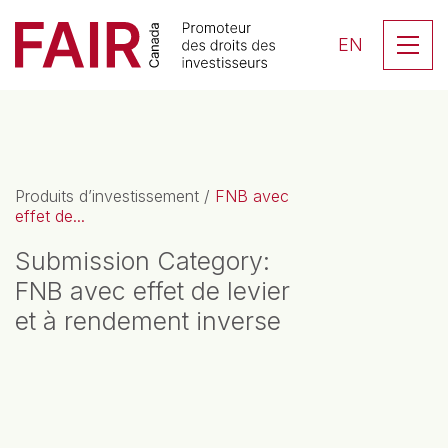
Search CloseSearch for...
Skip to content
Se
EN
Navigation principale
Produits d’investissement
/
FNB avec
effet de...
Submission Category:
FNB avec effet de levier
et à rendement inverse