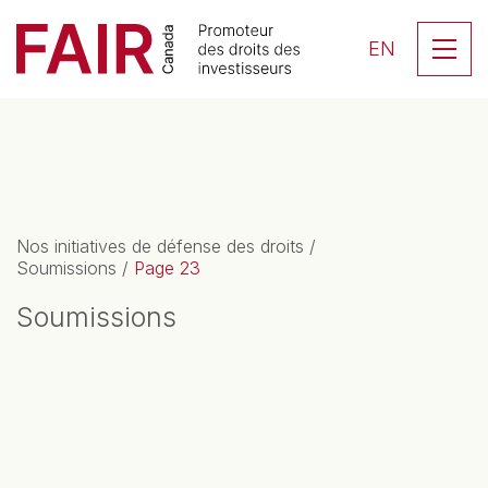
Search CloseSearch for...
Skip to content
Se
EN
Navigation principale
Nos initiatives de défense des droits
/
Soumissions
/
Page 23
Soumissions