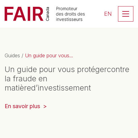
Search CloseSearch for...
Skip to content
Se
EN
Navigation principale
Guides
/
Un guide pour vous...
Un guide pour vous protégercontre
la fraude en
matièred’investissement
(opens
En savoir plus
in
a
new