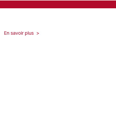
tab)
(opens
En savoir plus
in
a
new
tab)