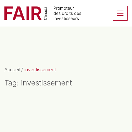
Search CloseSearch for...
Skip to content
Se
Navigation principale
Accueil
/
investissement
Tag:
investissement