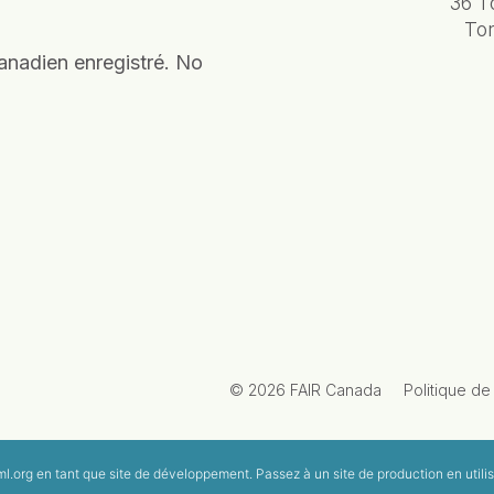
36 T
To
anadien enregistré. No
© 2026 FAIR Canada
Politique de 
l.org
en tant que site de développement. Passez à un site de production en utilis