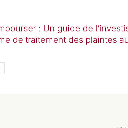
bourser : Un guide de l’investi
ème de traitement des plaintes 
icles
»