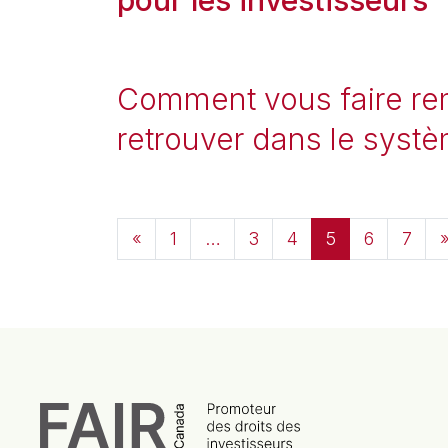
Comment vous faire rem
retrouver dans le syst
Navigation dans les art
«
1
…
3
4
5
6
7