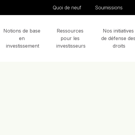
Skip to content
Quoi de neuf
Soumissions
Notions de base 
Ressources 
Nos initiatives
en 
pour les 
de défense des
investissement
investisseurs
droits