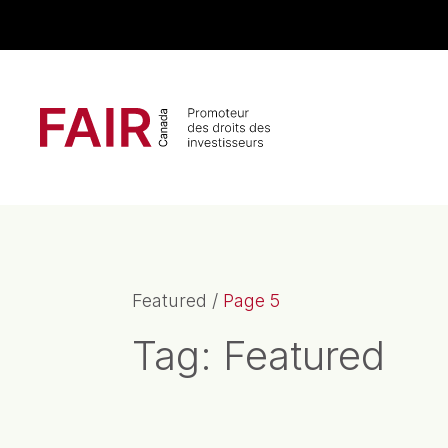
Search CloseSearch for...
Navigation principale
Featured
/
Page 5
Tag:
Featured