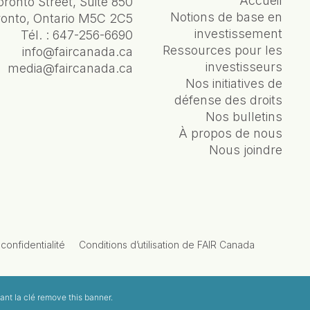
Accueil
oronto Street, Suite 850
Notions de base en
ronto, Ontario M5C 2C5
investissement
Tél. :
647-256-6690
Ressources pour les
info@faircanada.ca
investisseurs
media@faircanada.ca
Nos initiatives de
défense des droits
Nos bulletins
À propos de nous
Nous joindre
confidentialité
Conditions d’utilisation de FAIR Canada
ant la clé
remove this banner
.