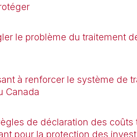
rotéger
gler le problème du traitement de
sant à renforcer le système de t
au Canada
règles de déclaration des coût
nt pour la protection des invest