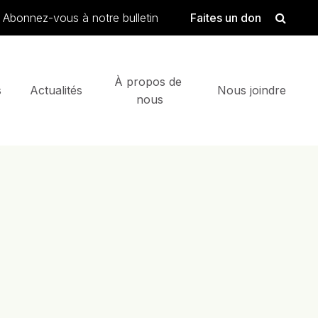
searc
Se
Abonnez-vous à notre bulletin
Faites un don
 
À propos de 
 
Actualités
Nous joindre
nous