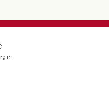
é
ng for.