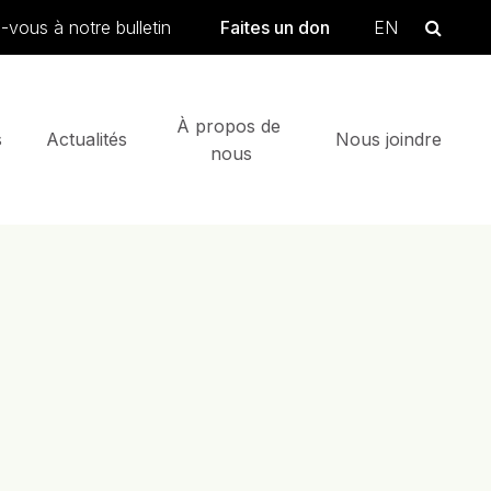
searc
Se
vous à notre bulletin
Faites un don
EN
 
À propos de 
 
Actualités
Nous joindre
nous