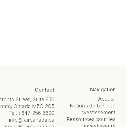
Navigation
Contact
Accueil
oronto Street, Suite 850
Notions de base en
ronto, Ontario M5C 2C5
investissement
Tél. :
647-256-6690
Ressources pour les
info@faircanada.ca
investisseurs
media@faircanada.ca