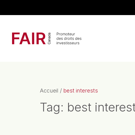
Search CloseSearch for...
Navigation principale
Accueil
/
best interests
Tag:
best interes