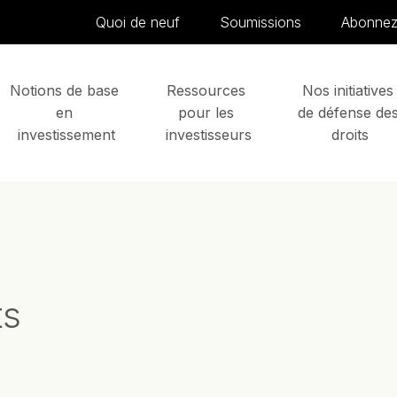
Skip to content
Quoi de neuf
Soumissions
Abonnez-
Notions de base 
Ressources 
Nos initiatives
en 
pour les 
de défense des
investissement
investisseurs
droits
ts