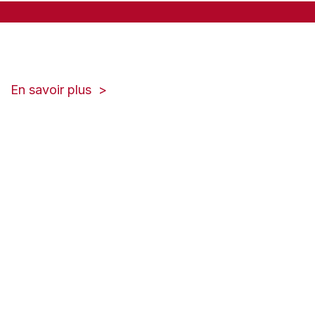
tab)
(opens
En savoir plus
in
a
new
tab)