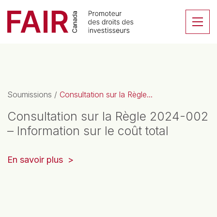
Search CloseSearch for...
Skip to content
Se
Navigation principale
Soumissions
/
Consultation sur la Règle...
Consultation sur la Règle 2024-002
– Information sur le coût total
(opens
En savoir plus
in
a
new