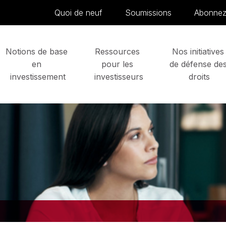
Skip to content
Quoi de neuf
Soumissions
Abonnez-
Notions de base 
Ressources 
Nos initiatives
en 
pour les 
de défense des
investissement
investisseurs
droits