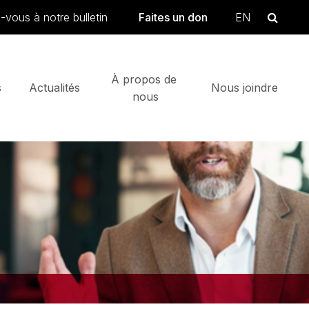
searc
Se
vous à notre bulletin
Faites un don
EN
 
À propos de 
 
Actualités
Nous joindre
nous